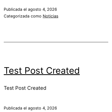
Publicada el
agosto 4, 2026
Categorizada como
Noticias
Test Post Created
Test Post Created
Publicada el
agosto 4, 2026