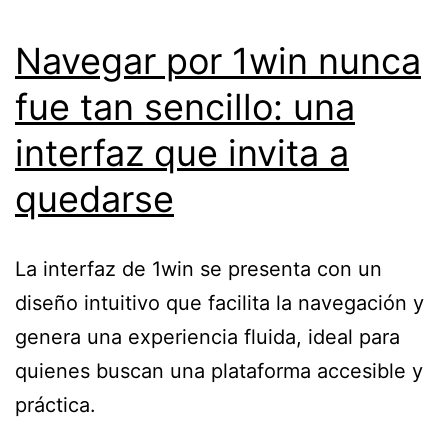
Navegar por 1win nunca
fue tan sencillo: una
interfaz que invita a
quedarse
La interfaz de 1win se presenta con un
diseño intuitivo que facilita la navegación y
genera una experiencia fluida, ideal para
quienes buscan una plataforma accesible y
práctica.