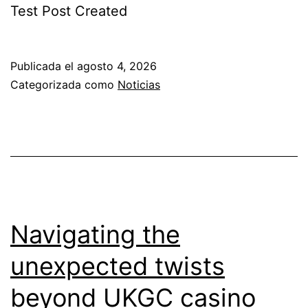
Test Post Created
Publicada el
agosto 4, 2026
Categorizada como
Noticias
Navigating the
unexpected twists
beyond UKGC casino