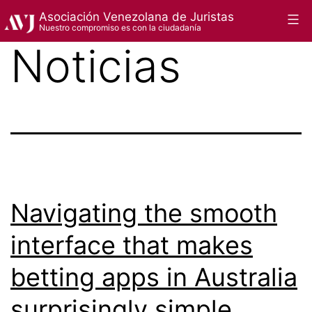
Saltar
Asociación Venezolana de Juristas
Menú
Nuestro compromiso es con la ciudadanía
al
Noticias
contenido
Navigating the smooth
interface that makes
betting apps in Australia
surprisingly simple