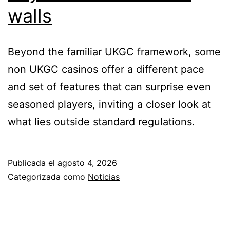
walls
Beyond the familiar UKGC framework, some
non UKGC casinos offer a different pace
and set of features that can surprise even
seasoned players, inviting a closer look at
what lies outside standard regulations.
Publicada el
agosto 4, 2026
Categorizada como
Noticias