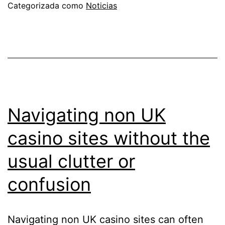
Categorizada como
Noticias
Navigating non UK
casino sites without the
usual clutter or
confusion
Navigating non UK casino sites can often