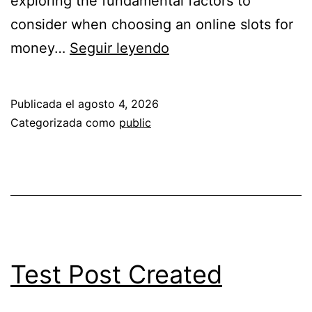
exploring the fundamental factors to
consider when choosing an online slots for
Online
money…
Seguir leyendo
casino
official
Publicada el
agosto 4, 2026
site:
Categorizada como
public
secure
access
and
exciting
game
options
Test Post Created
for
2026