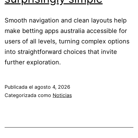
Smooth navigation and clean layouts help
make betting apps australia accessible for
users of all levels, turning complex options
into straightforward choices that invite
further exploration.
Publicada el
agosto 4, 2026
Categorizada como
Noticias