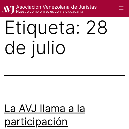
Saltar
Asociación Venezolana de Juristas
Menú
Nuestro compromiso es con la ciudadanía
al
Etiqueta:
28
contenido
de julio
La AVJ llama a la
participación