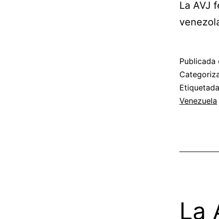
La AVJ f
venezola
Publicada 
Categori
Etiquetad
Venezuela
La 