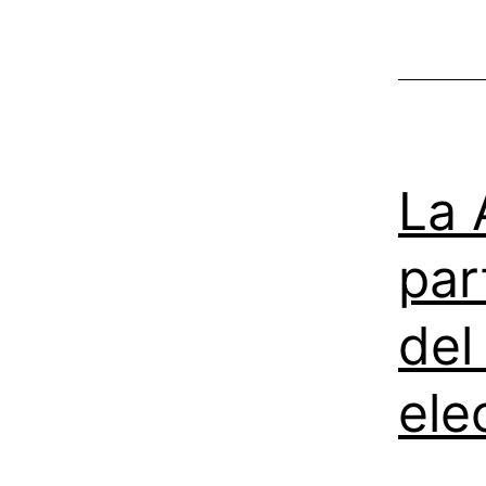
La A
par
del
ele