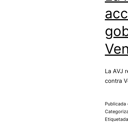
acc
gob
Ven
La AVJ r
contra V
Publicada 
Categori
Etiquetad