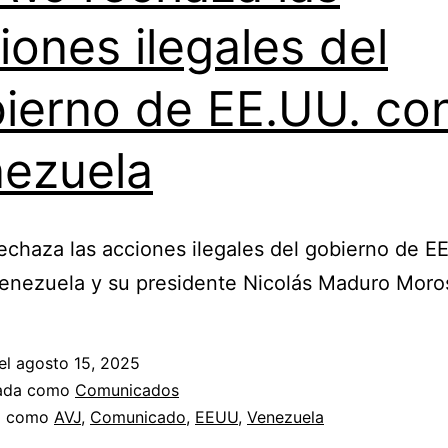
iones ilegales del
ierno de EE.UU. co
ezuela
echaza las acciones ilegales del gobierno de EE
enezuela y su presidente Nicolás Maduro Moro
el
agosto 15, 2025
zada como
Comunicados
a como
AVJ
,
Comunicado
,
EEUU
,
Venezuela