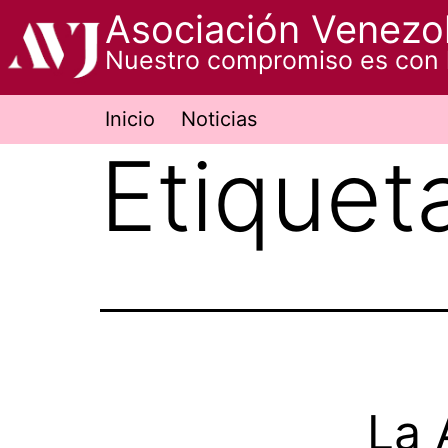
Saltar
Asociación Venezol
al
Nuestro compromiso es con 
contenido
Inicio
Noticias
Etiquet
La 