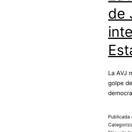
de 
int
Est
La AVJ m
golpe de
democrac
Publicada 
Categori