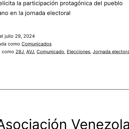
elicita la participación protagónica del pueblo
no en la jornada electoral
el
julio 29, 2024
zada como
Comunicados
a como
28J
,
AVJ
,
Comunicado
,
Elecciones
,
Jornada electora
Asociación Venezol