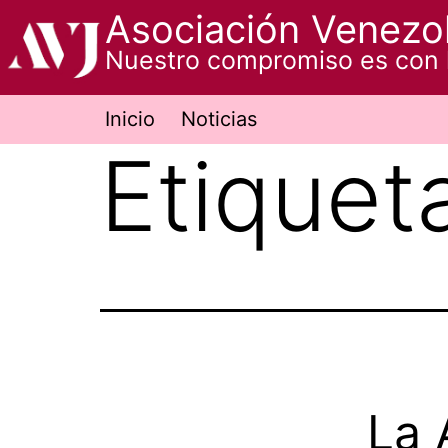
Saltar
Asociación Venezol
al
Nuestro compromiso es con 
contenido
Inicio
Noticias
Etiquet
La 