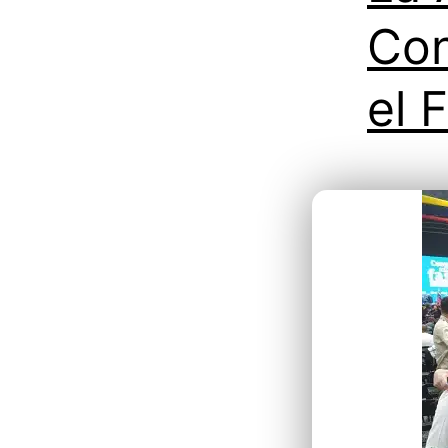
Con
el 