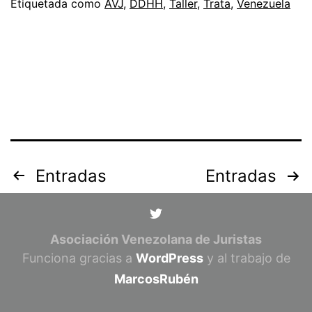
Etiquetada como
AVJ
,
DDHH
,
Taller
,
Trata
,
Venezuela
Posts
Entradas
Entradas
pagination
Asociación Venezolana de Juristas
Funciona gracias a
WordPress
y al trabajo de
MarcosRubén