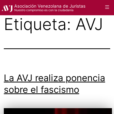
Saltar
Asociación Venezolana de Juristas
Menú
Nuestro compromiso es con la ciudadanía
al
Etiqueta:
AVJ
contenido
La AVJ realiza ponencia
sobre el fascismo