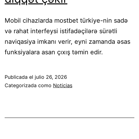
Mobil cihazlarda mostbet türkiye-nin sadə
və rahat interfeysi istifadəçilərə sürətli
naviqasiya imkanı verir, eyni zamanda əsas
funksiyalara asan çıxış təmin edir.
Publicada el
julio 26, 2026
Categorizada como
Noticias