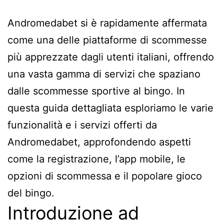
Andromedabet si è rapidamente affermata
come una delle piattaforme di scommesse
più apprezzate dagli utenti italiani, offrendo
una vasta gamma di servizi che spaziano
dalle scommesse sportive al bingo. In
questa guida dettagliata esploriamo le varie
funzionalità e i servizi offerti da
Andromedabet, approfondendo aspetti
come la registrazione, l’app mobile, le
opzioni di scommessa e il popolare gioco
del bingo.
Introduzione ad