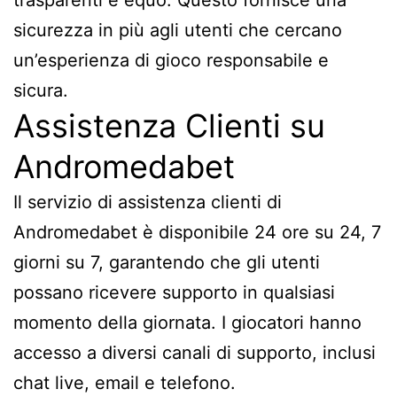
trasparenti e equo. Questo fornisce una
sicurezza in più agli utenti che cercano
un’esperienza di gioco responsabile e
sicura.
Assistenza Clienti su
Andromedabet
Il servizio di assistenza clienti di
Andromedabet è disponibile 24 ore su 24, 7
giorni su 7, garantendo che gli utenti
possano ricevere supporto in qualsiasi
momento della giornata. I giocatori hanno
accesso a diversi canali di supporto, inclusi
chat live, email e telefono.