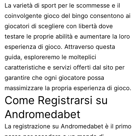
La varietà di sport per le scommesse e il
coinvolgente gioco del bingo consentono ai
giocatori di scegliere con libertà dove
testare le proprie abilità e aumentare la loro
esperienza di gioco. Attraverso questa
guida, esploreremo le molteplici
caratteristiche e servizi offerti dal sito per
garantire che ogni giocatore possa
massimizzare la propria esperienza di gioco.
Come Registrarsi su
Andromedabet
La registrazione su Andromedabet è il primo