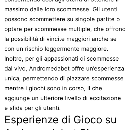
massimo dalle loro scommesse. Gli utenti
possono scommettere su singole partite o
optare per scommesse multiple, che offrono
la possibilità di vincite maggiori anche se
con un rischio leggermente maggiore.
Inoltre, per gli appassionati di scommesse
dal vivo, Andromedabet offre un’esperienza
unica, permettendo di piazzare scommesse
mentre i giochi sono in corso, il che
aggiunge un ulteriore livello di eccitazione
e sfida per gli utenti.
Esperienze di Gioco su