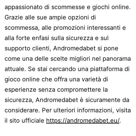
appassionato di scommesse e giochi online.
Grazie alle sue ampie opzioni di
scommessa, alle promozioni interessanti e
alla forte enfasi sulla sicurezza e sul
supporto clienti, Andromedabet si pone
come una delle scelte migliori nel panorama
attuale. Se stai cercando una piattaforma di
gioco online che offra una varietà di
esperienze senza compromettere la
sicurezza, Andromedabet è sicuramente da
considerare. Per ulteriori informazioni, visita
il sito ufficiale
https://andromedabet.eu/
.