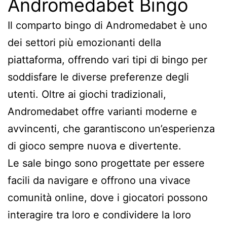
Andromedabet Bingo
Il comparto bingo di Andromedabet è uno
dei settori più emozionanti della
piattaforma, offrendo vari tipi di bingo per
soddisfare le diverse preferenze degli
utenti. Oltre ai giochi tradizionali,
Andromedabet offre varianti moderne e
avvincenti, che garantiscono un’esperienza
di gioco sempre nuova e divertente.
Le sale bingo sono progettate per essere
facili da navigare e offrono una vivace
comunità online, dove i giocatori possono
interagire tra loro e condividere la loro