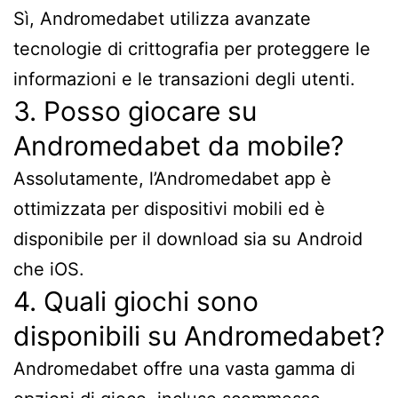
Sì, Andromedabet utilizza avanzate
tecnologie di crittografia per proteggere le
informazioni e le transazioni degli utenti.
3. Posso giocare su
Andromedabet da mobile?
Assolutamente, l’Andromedabet app è
ottimizzata per dispositivi mobili ed è
disponibile per il download sia su Android
che iOS.
4. Quali giochi sono
disponibili su Andromedabet?
Andromedabet offre una vasta gamma di