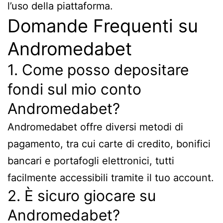
l’uso della piattaforma.
Domande Frequenti su
Andromedabet
1. Come posso depositare
fondi sul mio conto
Andromedabet?
Andromedabet offre diversi metodi di
pagamento, tra cui carte di credito, bonifici
bancari e portafogli elettronici, tutti
facilmente accessibili tramite il tuo account.
2. È sicuro giocare su
Andromedabet?