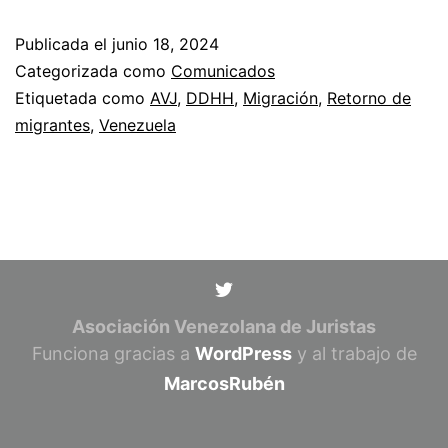
Publicada el
junio 18, 2024
Categorizada como
Comunicados
Etiquetada como
AVJ
,
DDHH
,
Migración
,
Retorno de
migrantes
,
Venezuela
Asociación Venezolana de Juristas
Funciona gracias a
WordPress
y al trabajo de
MarcosRubén