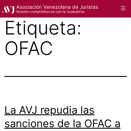
Saltar
Asociación Venezolana de Juristas
Menú
Nuestro compromiso es con la ciudadanía
al
Etiqueta:
contenido
OFAC
La AVJ repudia las
sanciones de la OFAC a