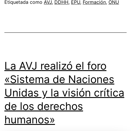
Etiquetada como
AVJ
,
DDHH
,
EPU
,
Formación
,
ONU
La AVJ realizó el foro
«Sistema de Naciones
Unidas y la visión crítica
de los derechos
humanos»