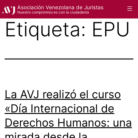
Saltar
Asociación Venezolana de Juristas
Menú
Nuestro compromiso es con la ciudadanía
al
Etiqueta:
EPU
contenido
La AVJ realizó el curso
«Día Internacional de
Derechos Humanos: una
mirada desde la