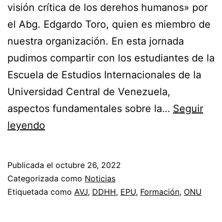
visión crítica de los derehos humanos» por
el Abg. Edgardo Toro, quien es miembro de
nuestra organización. En esta jornada
pudimos compartir con los estudiantes de la
Escuela de Estudios Internacionales de la
Universidad Central de Venezuela,
aspectos fundamentales sobre la…
Seguir
La
leyendo
AVJ
realizó
Publicada el
octubre 26, 2022
el
Categorizada como
Noticias
foro
Etiquetada como
AVJ
,
DDHH
,
EPU
,
Formación
,
ONU
«Sistema