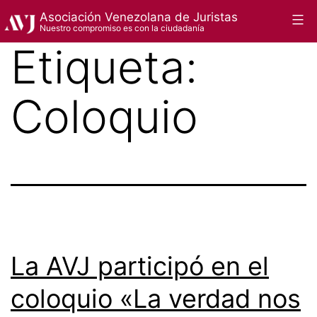
Saltar
Asociación Venezolana de Juristas
Menú
Nuestro compromiso es con la ciudadanía
al
Etiqueta:
contenido
Coloquio
La AVJ participó en el
coloquio «La verdad nos