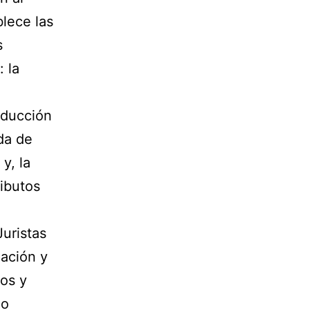
blece las
s
 la
oducción
da de
y, la
ributos
uristas
ación y
dos y
lo