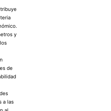
tribuye
teria
onómico.
metros y
 los
ón
les de
abilidad
ades
 a las
n al