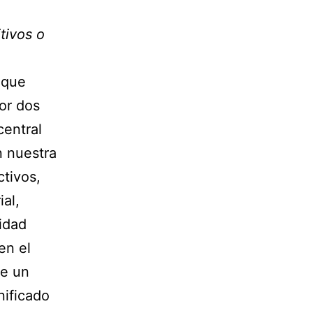
tivos o
 que
or dos
central
 nuestra
ctivos,
ial,
idad
en el
ce un
nificado