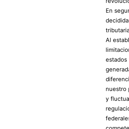
revoluci
En segun
decidida
tributar
Al estab
limitacio
estados 
generada
diferenc
nuestro 
y fluctu
regulaci
federale
competen