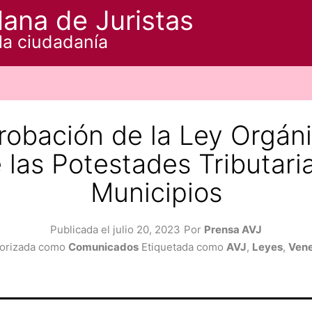
ana de Juristas
la ciudadanía
probación de la Ley Orgán
las Potestades Tributari
Municipios
Publicada el
julio 20, 2023
Por
Prensa AVJ
orizada como
Comunicados
Etiquetada como
AVJ
,
Leyes
,
Ven