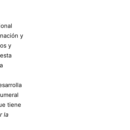
ional
inación y
dos y
 esta
la
sarrolla
numeral
ue tiene
r la