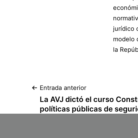
económic
normativ
jurídico
modelo 
la Repúb
Navegación
Entrada anterior
La AVJ dictó el curso Cons
de
políticas públicas de segu
entradas