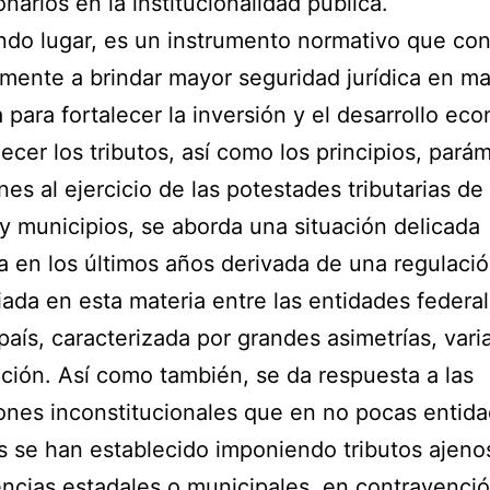
onarios en la institucionalidad pública.
do lugar, es un instrumento normativo que con
mente a brindar mayor seguridad jurídica en ma
ia para fortalecer la inversión y el desarrollo ec
lecer los tributos, así como los principios, pará
nes al ejercicio de las potestades tributarias de
y municipios, se aborda una situación delicada
 en los últimos años derivada de una regulaci
iada en esta materia entre las entidades federa
país, caracterizada por grandes asimetrías, vari
ación. Así como también, se da respuesta a las
ones inconstitucionales que en no pocas entid
s se han establecido imponiendo tributos ajenos
cias estadales o municipales, en contravenció