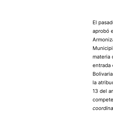
El pasad
aprobó e
Armoniza
Municipi
materia 
entrada 
Bolivari
la atrib
13 del a
competen
coordina