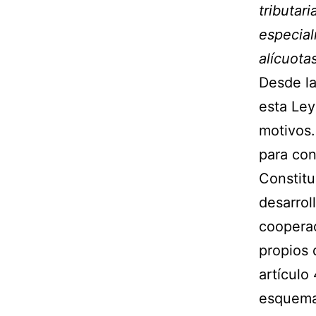
tributari
especial
alícuota
Desde la
esta Ley
motivos.
para con
Constitu
desarroll
cooperac
propios 
artículo
esquema 