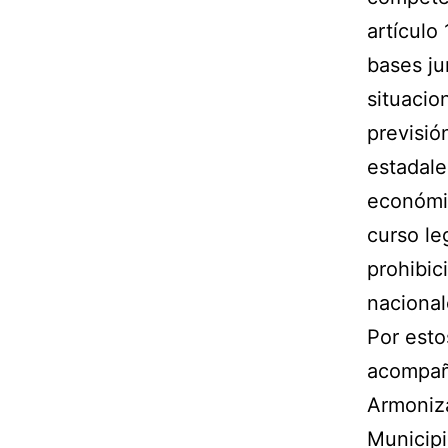
artículo
bases ju
situacio
previsió
estadale
económic
curso le
prohibic
nacional
Por esto
acompañ
Armoniza
Municipi