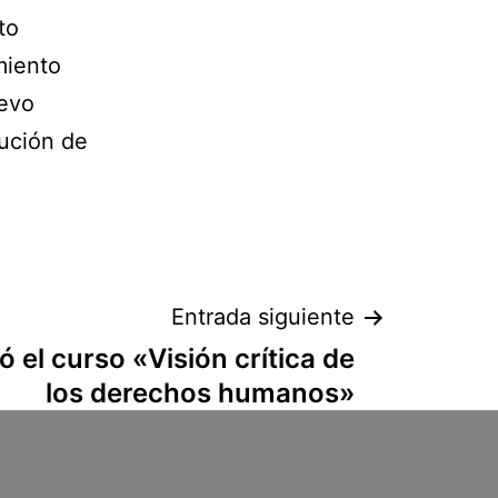
to
miento
uevo
ución de
Entrada siguiente
ó el curso «Visión crítica de
los derechos humanos»