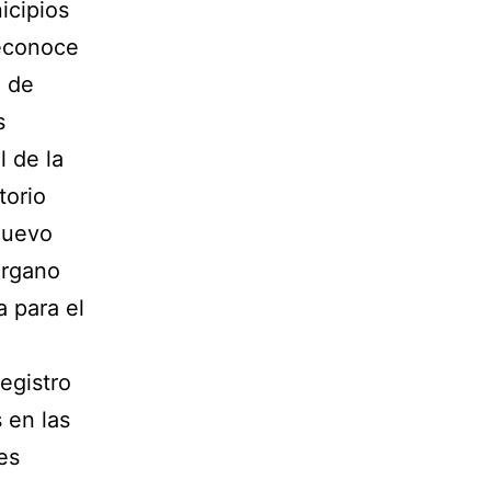
icipios
reconoce
a de
s
l de la
torio
 nuevo
órgano
a para el
registro
 en las
es