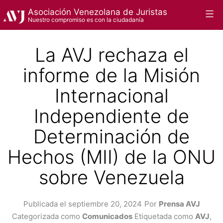
Saltar
Asociación Venezolana de Juristas
Menú
Nuestro compromiso es con la ciudadanía
al
contenido
La AVJ rechaza el
informe de la Misión
Internacional
Independiente de
Determinación de
Hechos (MII) de la ONU
sobre Venezuela
Publicada el
septiembre 20, 2024
Por
Prensa AVJ
Categorizada como
Comunicados
Etiquetada como
AVJ
,