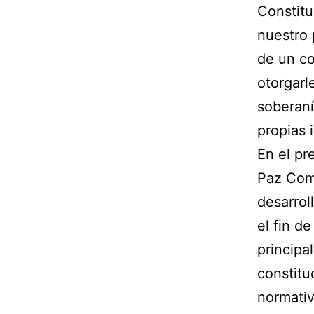
Constitu
nuestro 
de un c
otorgarl
soberaní
propias 
En el pr
Paz Comu
desarrol
el fin d
principa
constitu
normativ