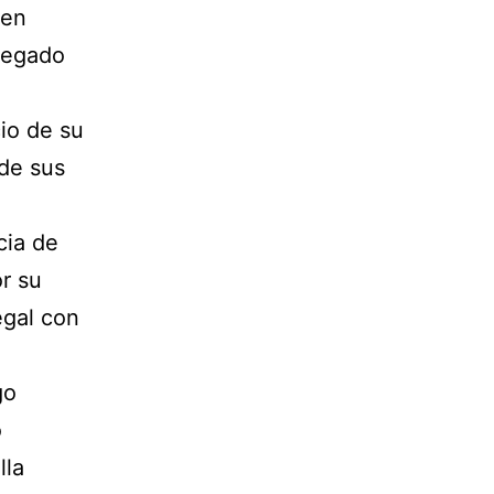
 en
gregado
io de su
sde sus
cia de
r su
egal con
go
o
lla