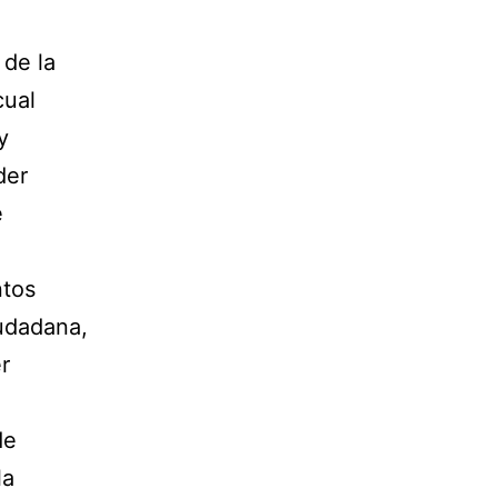
 de la
cual
y
der
e
ntos
iudadana,
r
de
la