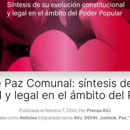
e Paz Comunal: síntesis d
l y legal en el ámbito del
Publicada el
febrero 7, 2024
Por
Prensa AVJ
zada como
Noticias
Etiquetada como
AVJ
,
DDHH
,
Justicia
,
Paz
,