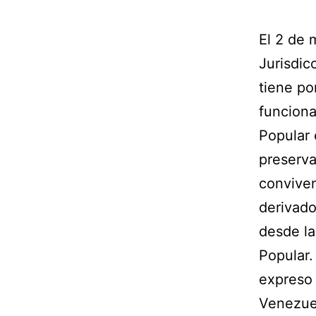
El 2 de 
Jurisdic
tiene po
funciona
Popular 
preserva
conviven
derivado
desde la
Popular.
expreso 
Venezuel