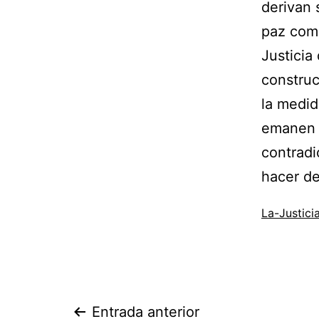
derivan 
paz comu
Justicia
construc
la medid
emanen d
contradi
hacer de
La-Justic
Entrada anterior