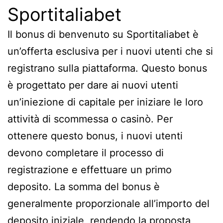
Sportitaliabet
Il bonus di benvenuto su Sportitaliabet è
un’offerta esclusiva per i nuovi utenti che si
registrano sulla piattaforma. Questo bonus
è progettato per dare ai nuovi utenti
un’iniezione di capitale per iniziare le loro
attività di scommessa o casinò. Per
ottenere questo bonus, i nuovi utenti
devono completare il processo di
registrazione e effettuare un primo
deposito. La somma del bonus è
generalmente proporzionale all’importo del
deposito iniziale, rendendo la proposta