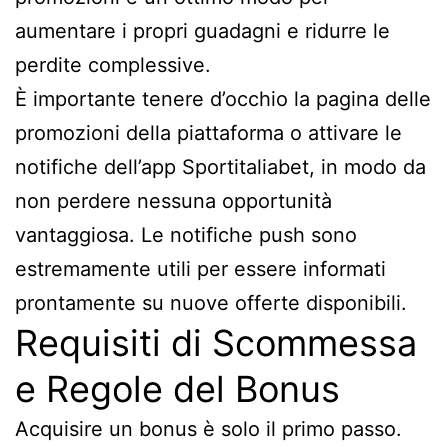
aumentare i propri guadagni e ridurre le
perdite complessive.
È importante tenere d’occhio la pagina delle
promozioni della piattaforma o attivare le
notifiche dell’app Sportitaliabet, in modo da
non perdere nessuna opportunità
vantaggiosa. Le notifiche push sono
estremamente utili per essere informati
prontamente su nuove offerte disponibili.
Requisiti di Scommessa
e Regole del Bonus
Acquisire un bonus è solo il primo passo.