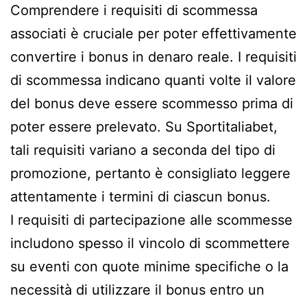
Comprendere i requisiti di scommessa
associati è cruciale per poter effettivamente
convertire i bonus in denaro reale. I requisiti
di scommessa indicano quanti volte il valore
del bonus deve essere scommesso prima di
poter essere prelevato. Su Sportitaliabet,
tali requisiti variano a seconda del tipo di
promozione, pertanto è consigliato leggere
attentamente i termini di ciascun bonus.
I requisiti di partecipazione alle scommesse
includono spesso il vincolo di scommettere
su eventi con quote minime specifiche o la
necessità di utilizzare il bonus entro un