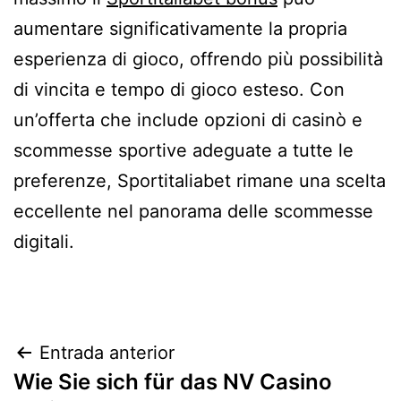
aumentare significativamente la propria
esperienza di gioco, offrendo più possibilità
di vincita e tempo di gioco esteso. Con
un’offerta che include opzioni di casinò e
scommesse sportive adeguate a tutte le
preferenze, Sportitaliabet rimane una scelta
eccellente nel panorama delle scommesse
digitali.
Navegación
Entrada anterior
Wie Sie sich für das NV Casino
de