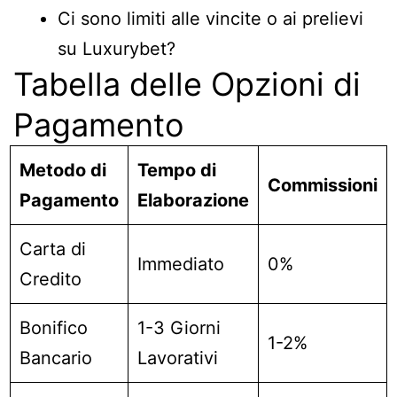
Ci sono limiti alle vincite o ai prelievi
su Luxurybet?
Tabella delle Opzioni di
Pagamento
Metodo di
Tempo di
Commissioni
Pagamento
Elaborazione
Carta di
Immediato
0%
Credito
Bonifico
1-3 Giorni
1-2%
Bancario
Lavorativi