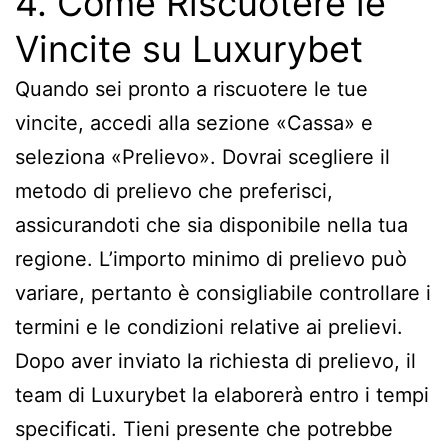
4. Come Riscuotere le
Vincite su Luxurybet
Quando sei pronto a riscuotere le tue
vincite, accedi alla sezione «Cassa» e
seleziona «Prelievo». Dovrai scegliere il
metodo di prelievo che preferisci,
assicurandoti che sia disponibile nella tua
regione. L’importo minimo di prelievo può
variare, pertanto è consigliabile controllare i
termini e le condizioni relative ai prelievi.
Dopo aver inviato la richiesta di prelievo, il
team di Luxurybet la elaborerà entro i tempi
specificati. Tieni presente che potrebbe