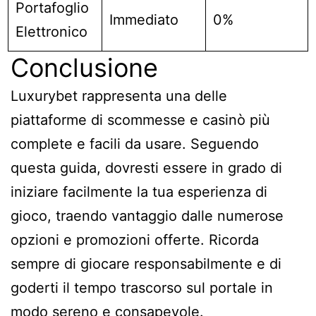
Portafoglio
Immediato
0%
Elettronico
Conclusione
Luxurybet rappresenta una delle
piattaforme di scommesse e casinò più
complete e facili da usare. Seguendo
questa guida, dovresti essere in grado di
iniziare facilmente la tua esperienza di
gioco, traendo vantaggio dalle numerose
opzioni e promozioni offerte. Ricorda
sempre di giocare responsabilmente e di
goderti il tempo trascorso sul portale in
modo sereno e consapevole.