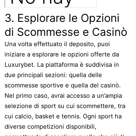
3. Esplorare le Opzioni
di Scommesse e Casinò
Una volta effettuato il deposito, puoi
iniziare a esplorare le opzioni offerte da
Luxurybet. La piattaforma è suddivisa in
due principali sezioni: quella delle
scommesse sportive e quella del casinò.
Nel primo caso, avrai accesso a un’ampia
selezione di sport su cui scommettere, tra
cui calcio, basket e tennis. Ogni sport ha
diverse competizioni disponibili,