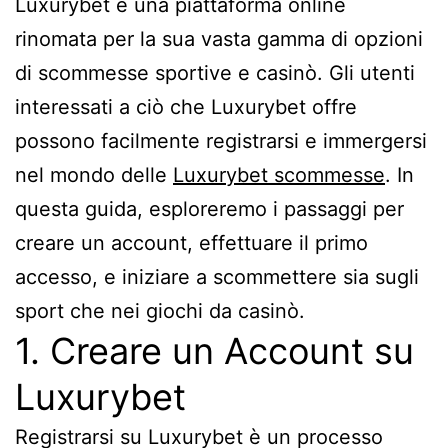
Luxurybet è una piattaforma online
rinomata per la sua vasta gamma di opzioni
di scommesse sportive e casinò. Gli utenti
interessati a ciò che Luxurybet offre
possono facilmente registrarsi e immergersi
nel mondo delle
Luxurybet scommesse
. In
questa guida, esploreremo i passaggi per
creare un account, effettuare il primo
accesso, e iniziare a scommettere sia sugli
sport che nei giochi da casinò.
1. Creare un Account su
Luxurybet
Registrarsi su Luxurybet è un processo