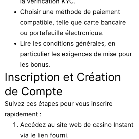
la vérification KYC.
Choisir une méthode de paiement
compatible, telle que carte bancaire
ou portefeuille électronique.
Lire les conditions générales, en
particulier les exigences de mise pour
les bonus.
Inscription et Création
de Compte
Suivez ces étapes pour vous inscrire
rapidement :
Accédez au site web de casino Instant
via le lien fourni.