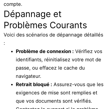
compte.
Dépannage et
Problèmes Courants
Voici des scénarios de dépannage détaillés
:
Problème de connexion :
Vérifiez vos
identifiants, réinitialisez votre mot de
passe, ou effacez le cache du
navigateur.
Retrait bloqué :
Assurez-vous que les
exigences de mise sont remplies et
que vos documents sont vérifiés.