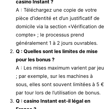
casino Instant ?
A : Téléchargez une copie de votre
pièce d’identité et d’un justificatif de
domicile via la section «Vérification de
compte» ; le processus prend
généralement 1 à 2 jours ouvrables.
Q : Quelles sont les limites de mise
pour les bonus ?
A : Les mises maximum varient par jeu
; par exemple, sur les machines à
sous, elles sont souvent limitées à 5 €
par tour lors de l’utilisation de bonus.
Q : casino Instant est-il légal en