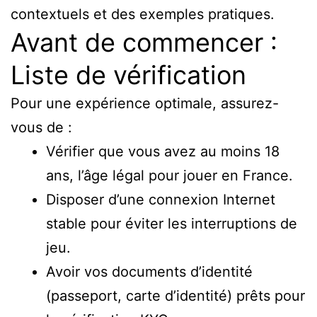
contextuels et des exemples pratiques.
Avant de commencer :
Liste de vérification
Pour une expérience optimale, assurez-
vous de :
Vérifier que vous avez au moins 18
ans, l’âge légal pour jouer en France.
Disposer d’une connexion Internet
stable pour éviter les interruptions de
jeu.
Avoir vos documents d’identité
(passeport, carte d’identité) prêts pour