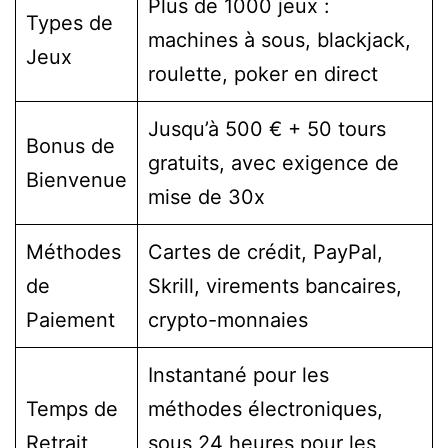
Plus de 1000 jeux :
Types de
machines à sous, blackjack,
Jeux
roulette, poker en direct
Jusqu’à 500 € + 50 tours
Bonus de
gratuits, avec exigence de
Bienvenue
mise de 30x
Méthodes
Cartes de crédit, PayPal,
de
Skrill, virements bancaires,
Paiement
crypto-monnaies
Instantané pour les
Temps de
méthodes électroniques,
Retrait
sous 24 heures pour les